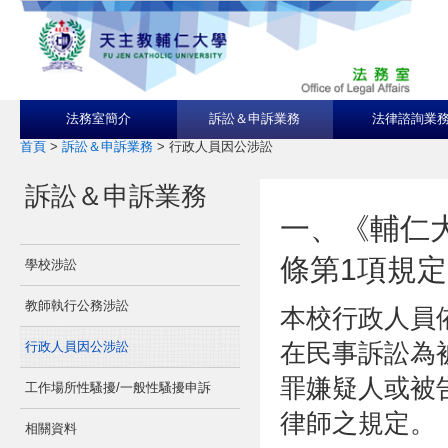
法務室簡介
訴訟＆申訴業務
法律諮詢業
首頁
>
訴訟＆申訴業務
>
行政人員因公涉訟
訴訟＆申訴業務
一、《輔仁
條第1項規定
學校涉訟
教師執行公務涉訟
本校行政人員
在民事訴訟為
行政人員因公涉訟
罪嫌疑人或被
工作場所性騷擾/一般性騷擾申訴
律師之規定。
相關資料