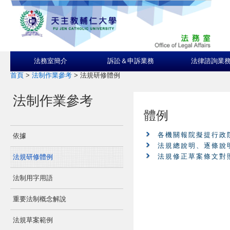
法務室簡介
訴訟＆申訴業務
法律諮詢業
首頁
>
法制作業參考
>
法規研修體例
法制作業參考
體例
各機關報院擬提行政
依據
法規總說明、逐條說
法規修正草案條文對
法規研修體例
法制用字用語
重要法制概念解說
法規草案範例