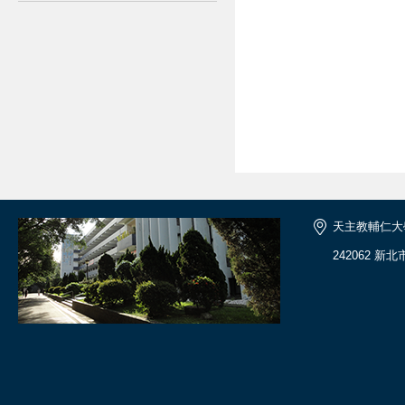
天主教輔仁大
242062 新