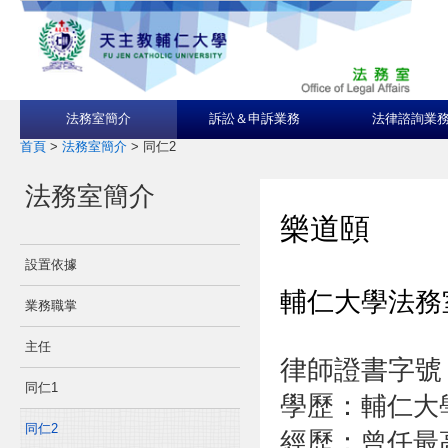
法務室簡介
訴訟＆申訴業務
法律諮詢業
首頁
>
法務室簡介
>
同仁2
法務室簡介
樂道頤
設置依據
輔仁大學法務
業務職掌
主任
律師證書字號
同仁1
學歷：
輔仁大
同仁2
經歷：
曾任最