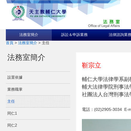
法務室簡介
訴訟＆申訴業務
法律諮詢業
首頁
>
法務室簡介
>
主任
法務室簡介
靳宗立
設置依據
輔仁大學法律學系副
輔大法律學院刑事法
業務職掌
社團法人台灣刑事法
主任
電話：(02)2905-3034 E-ma
同仁1
同仁2