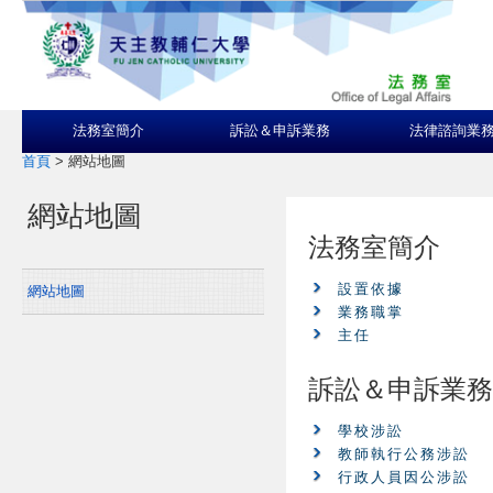
法務室簡介
訴訟＆申訴業務
法律諮詢業
首頁
>
網站地圖
網站地圖
法務室簡介
設置依據
網站地圖
業務職掌
主任
訴訟＆申訴業務
學校涉訟
教師執行公務涉訟
行政人員因公涉訟